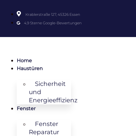
Krablerstraße 127, 45326 Essen
4,9 Sterne Google-Bewertungen
Home
Haustüren
Sicherheit
und
Energieeffizienz
Fenster
Fenster
Reparatur