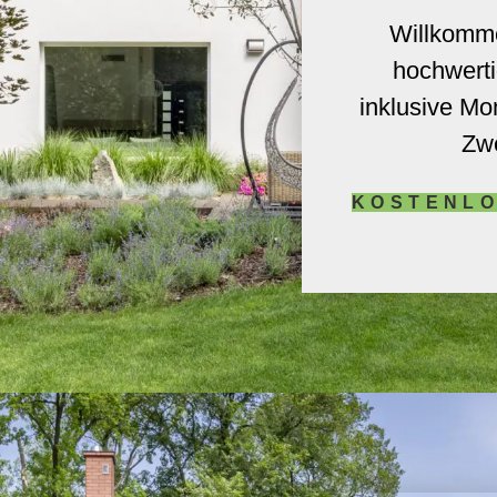
Willkomme
hochwert
inklusive Mo
Zwe
KOSTENLO