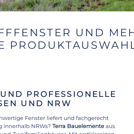
FFFENSTER UND ME
E PRODUKTAUSWAH
 UND PROFESSIONELLE
SSEN UND NRW
wertige Fenster liefert und fachgerecht
ng innerhalb NRWs?
Terra Bauelemente
aus