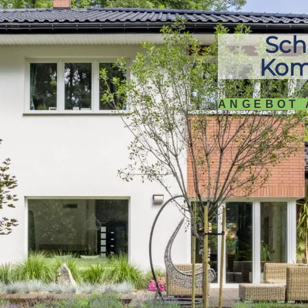
Sch
Kom
ANGEBOT