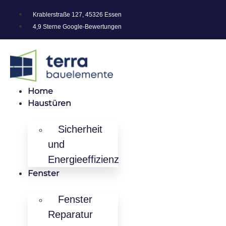
Krablerstraße 127, 45326 Essen
4,9 Sterne Google-Bewertungen
Home
Haustüren
Sicherheit
und
Energieeffizienz
Fenster
Fenster
Reparatur