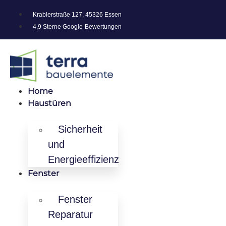
Krablerstraße 127, 45326 Essen
4,9 Sterne Google-Bewertungen
Home
Haustüren
Sicherheit
und
Energieeffizienz
Fenster
Fenster
Reparatur