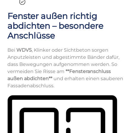
Fenster außen richtig
abdichten – besondere
Anschlüsse
Bei
WDVS
, Klinker oder Sichtbeton sorgen
Anputzleisten und abgestimmte Bänder dafür,
dass Bewegungen aufgenommen werden. So
vermeiden Sie Risse am
**Fensteranschluss
außen abdichten**
und erhalten einen sauberen
Fassadenabschluss.