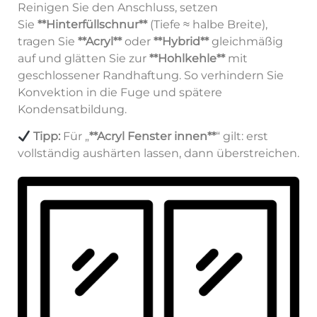
Reinigen Sie den Anschluss, setzen
Sie
**Hinterfüllschnur**
(Tiefe ≈ halbe Breite),
tragen Sie
**Acryl**
oder
**Hybrid**
gleichmäßig
auf und glätten Sie zur
**Hohlkehle**
mit
geschlossener Randhaftung. So verhindern Sie
Konvektion in die Fuge und spätere
Kondensatbildung.
Tipp:
Für „
**Acryl Fenster innen**
“ gilt: erst
vollständig aushärten lassen, dann überstreichen.