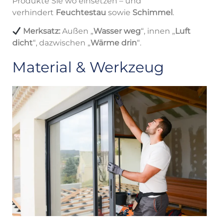
Produkte Sie wo einsetzen – und
verhindert
Feuchtestau
sowie
Schimmel
.
Merksatz:
Außen „
Wasser weg
“, innen „
Luft
dicht
“, dazwischen „
Wärme drin
“.
Material & Werkzeug