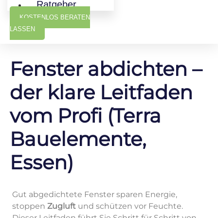
Ratgeber
KOSTENLOS BERATEN
LASSEN
Fenster abdichten –
der klare Leitfaden
vom Profi (Terra
Bauelemente,
Essen)
Gut abgedichtete Fenster sparen Energie,
stoppen
Zugluft
und schützen vor Feuchte.
Dieser Leitfaden führt Sie Schritt für Schritt von