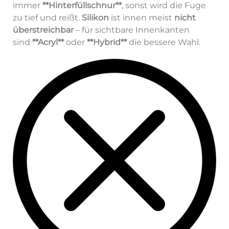
immer
**Hinterfüllschnur**
, sonst wird die Fuge
zu tief und reißt.
Silikon
ist innen meist
nicht
überstreichbar
– für sichtbare Innenkanten
sind
**Acryl**
oder
**Hybrid**
die bessere Wahl.