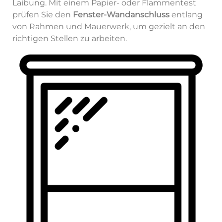
Laibung. Mit einem Papier- oder Flammentest
prüfen Sie den
Fenster-Wandanschluss
entlang
von Rahmen und Mauerwerk, um gezielt an den
richtigen Stellen zu arbeiten.