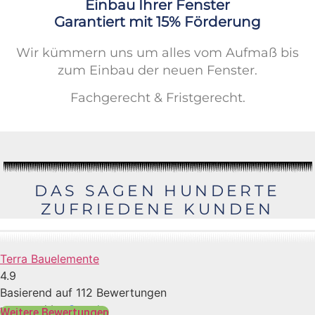
Einbau Ihrer Fenster
Garantiert mit 15% Förderung
Wir kümmern uns um alles vom Aufmaß bis
zum Einbau der neuen Fenster.
Fachgerecht & Fristgerecht.
DAS SAGEN HUNDERTE
ZUFRIEDENE KUNDEN
Terra Bauelemente
4.9
Basierend auf 112 Bewertungen
powered by
G
o
o
g
l
e
Weitere Bewertungen