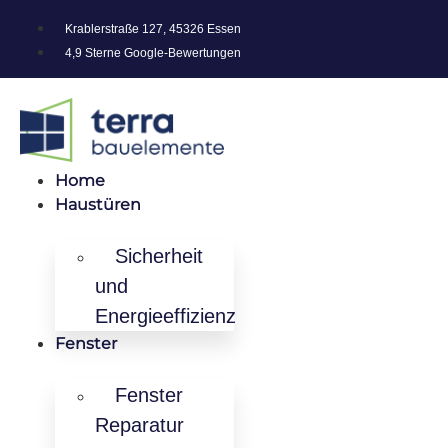
Krablerstraße 127, 45326 Essen
4,9 Sterne Google-Bewertungen
Home
Haustüren
Sicherheit
und
Energieeffizienz
Fenster
Fenster
Reparatur