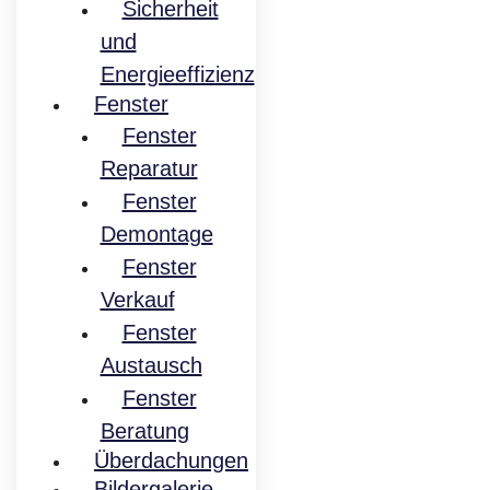
Sicherheit
und
Energieeffizienz
Fenster
Fenster
Reparatur
Fenster
Demontage
Fenster
Verkauf
Fenster
Austausch
Fenster
Beratung
Überdachungen
Bildergalerie