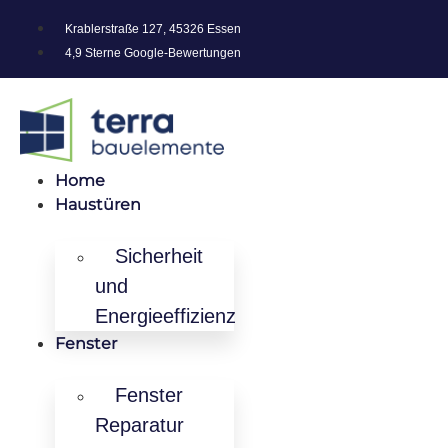
Krablerstraße 127, 45326 Essen
4,9 Sterne Google-Bewertungen
Home
Haustüren
Sicherheit
und
Energieeffizienz
Fenster
Fenster
Reparatur